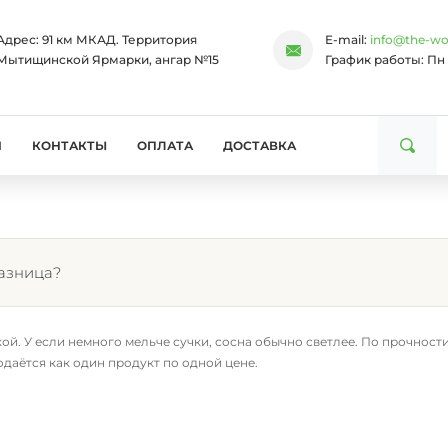
Адрес:
91 км МКАД. Территория
E-mail:
info@the-wo
Мытищинской Ярмарки, ангар №15
График работы:
Пн 
И
КОНТАКТЫ
ОПЛАТА
ДОСТАВКА
разница?
акой. У если немного мельче сучки, сосна обычно светлее. По прочнос
даётся как один продукт по одной цене.