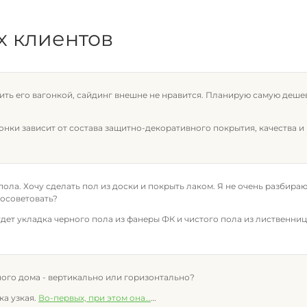
х клиентов
шить его вагонкой, сайдинг внешне не нравится. Планирую самую деше
нки зависит от состава защитно-декоративного покрытия, качества и
пола. Хочу сделать пол из доски и покрыть лаком. Я не очень разбираюс
посоветовать?
дет укладка черного пола из фанеры ФК и чистого пола из лиственни
ного дома - вертикально или горизонтально?
ка узкая.
Во-первых, при этом она
…