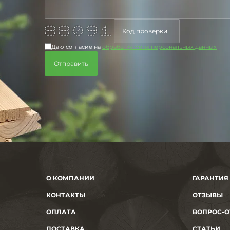
***** ***** *** ***** *
* * * * * * * * **
* * * * * * * * * * *
***** ***** * * * ****** *
* * * * * * * * *
* * * * * * * *
***** ***** *** **** *******
Даю согласие на
обработку моих персональных данных
О КОМПАНИИ
ГАРАНТИЯ
КОНТАКТЫ
ОТЗЫВЫ
ОПЛАТА
ВОПРОС-О
ДОСТАВКА
СТАТЬИ