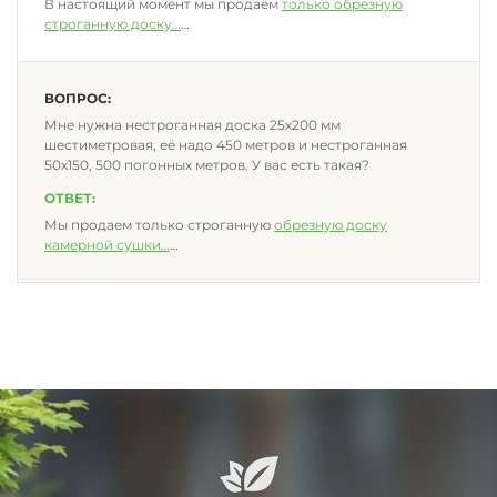
В настоящий момент мы продаём
только обрезную
строганную доску
…
ВОПРОС:
Мне нужна нестроганная доска 25х200 мм
шестиметровая, её надо 450 метров и нестроганная
50х150, 500 погонных метров. У вас есть такая?
ОТВЕТ:
Мы продаем только строганную
обрезную доску
камерной сушки
…