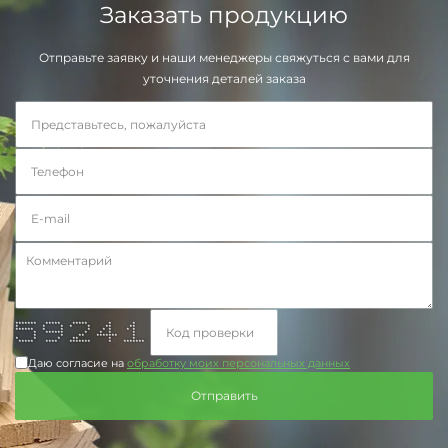
Заказать продукцию
Отправьте заявку и наши менеджеры свяжуться с вами для
уточнения деталей заказа
******* ***** ***** * *
* * * * * ** **
****** * * * * * * *
* ****** * * * *
* * ** ******* *
* * * ** * *
***** **** ******* * *******
Даю согласие на
обработку моих персональных данных