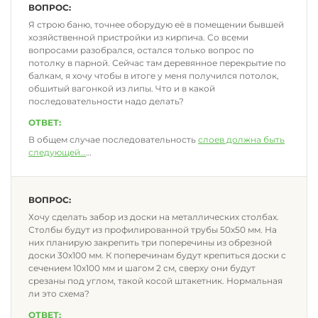
ВОПРОС:
Я строю баню, точнее оборудую её в помещении бывшей
хозяйственной пристройки из кирпича. Со всеми
вопросами разобрался, остался только вопрос по
потолку в парной. Сейчас там деревянное перекрытие по
балкам, я хочу чтобы в итоге у меня получился потолок,
обшитый вагонкой из липы. Что и в какой
последовательности надо делать?
ОТВЕТ:
В общем случае последовательность
слоев должна быть
следующей
…
ВОПРОС:
Хочу сделать забор из доски на металлических столбах.
Столбы будут из профилированной трубы 50х50 мм. На
них планирую закрепить три поперечины из обрезной
доски 30х100 мм. К поперечинам будут крепиться доски с
сечением 10х100 мм и шагом 2 см, сверху они будут
срезаны под углом, такой косой штакетник. Нормальная
ли это схема?
ОТВЕТ: