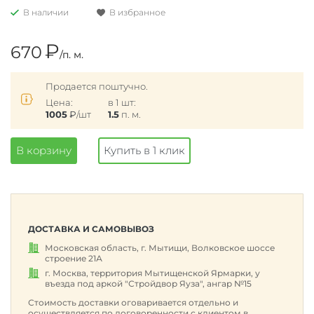
В наличии
В избранное
₽
670
/п. м.
Продается поштучно.
Цена:
в 1 шт:
1005
₽
/шт
1.5
п. м.
В корзину
Купить в 1 клик
ДОСТАВКА И САМОВЫВОЗ
Московская область, г. Мытищи, Волковское шоссе
строение 21А
г. Москва, территория Мытищенской Ярмарки, у
въезда под аркой "Стройдвор Яуза", ангар №15
Стоимость доставки оговаривается отдельно и
осуществляется по договоренности с клиентом в