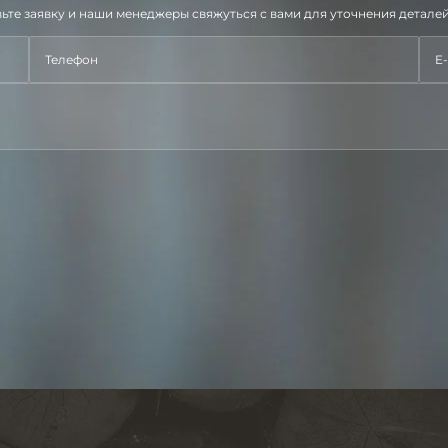
ьте заявку и наши менеджеры свяжуться с вами для уточнения деталей