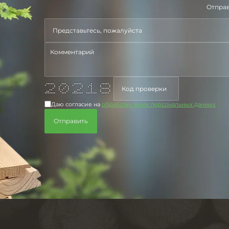
Отправ
***** *** ***** * *****
* * * * * * ** * *
* * * * * * * * *
* * * * * * *****
** * * * ** * * *
** * * ** * * *
******* *** ******* ******* *****
Даю согласие на
обработку моих персональных данных