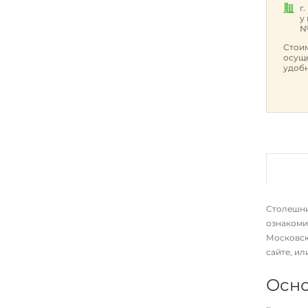
г
у
№
Стоим
осуще
удобн
Столешниц
ознакоми
Московск
сайте, и
Осно