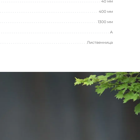
40 мм
400 мм
1300 мм
А
Лиственница