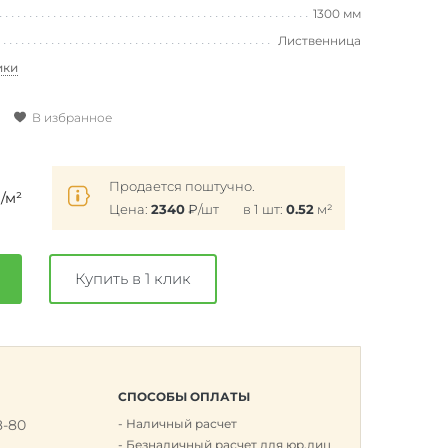
1300 мм
Лиственница
ики
В избранное
₽
Продается поштучно.
/м²
Цена:
2340
₽
/шт
в 1 шт:
0.52
м²
Купить в 1 клик
СПОСОБЫ ОПЛАТЫ
8-80
Наличный расчет
к
Безналичный расчет для юр.лиц