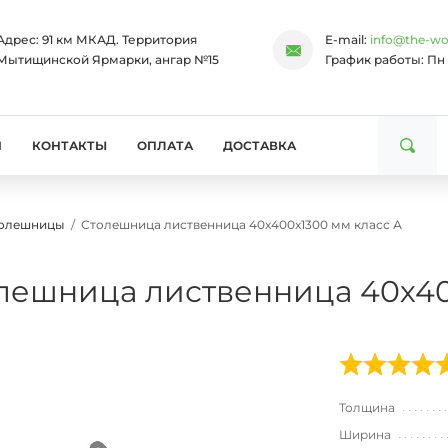
Адрес:
91 км МКАД. Территория
E-mail:
info@the-wo
Мытищинской Ярмарки, ангар №15
График работы:
Пн 
И
КОНТАКТЫ
ОПЛАТА
ДОСТАВКА
толешницы
Столешница лиственница 40х400х1300 мм класс А
лешница лиственница 40х40
Толщина
Ширина