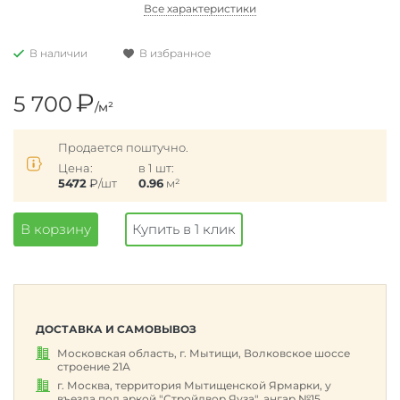
Все характеристики
В наличии
В избранное
₽
5 700
/м²
Продается поштучно.
Цена:
в 1 шт:
5472
₽
/шт
0.96
м²
В корзину
Купить в 1 клик
ДОСТАВКА И САМОВЫВОЗ
Московская область, г. Мытищи, Волковское шоссе
строение 21А
г. Москва, территория Мытищенской Ярмарки, у
въезда под аркой "Стройдвор Яуза", ангар №15