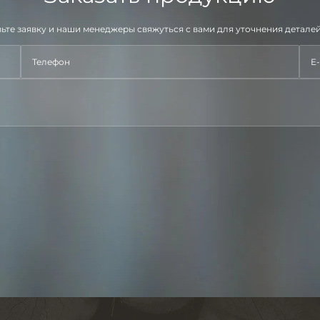
ьте заявку и наши менеджеры свяжуться с вами для уточнения деталей