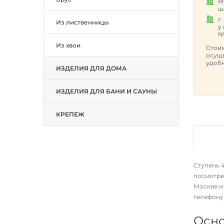
М
ш
г
Из лиственницы
у
№
Из хвои
Стоим
осуще
удобн
ИЗДЕЛИЯ ДЛЯ ДОМА
ИЗДЕЛИЯ ДЛЯ БАНИ И САУНЫ
КРЕПЕЖ
Ступень 4
посмотре
Москве и 
телефон
Осно