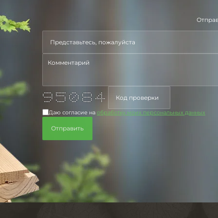
Отправ
***** ******* *** ***** *
* * * * * * * **
* * ****** * * * * * * *
****** * * * * ***** * *
* * * * * * * *******
* * * * * * * *
**** ***** *** ***** *
Даю согласие на
обработку моих персональных данных