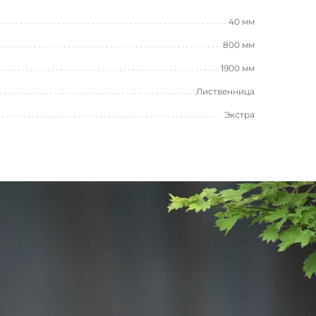
40 мм
800 мм
1900 мм
Лиственница
Экстра