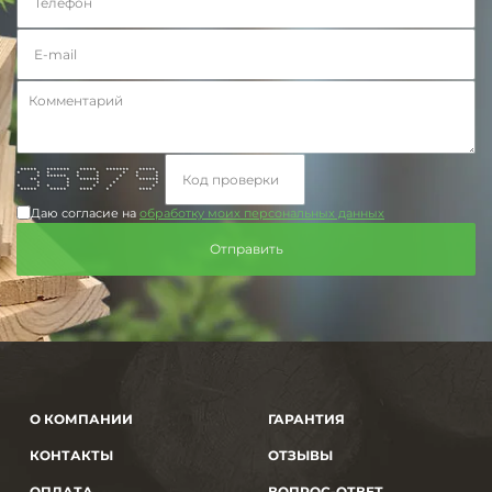
***** ******* ***** ******* *****
* * * * * * * *
* ****** * * * * *
** * ****** * ******
* * * * *
* * * * * * *
***** ***** **** * ****
Даю согласие на
обработку моих персональных данных
О КОМПАНИИ
ГАРАНТИЯ
КОНТАКТЫ
ОТЗЫВЫ
ОПЛАТА
ВОПРОС-ОТВЕТ