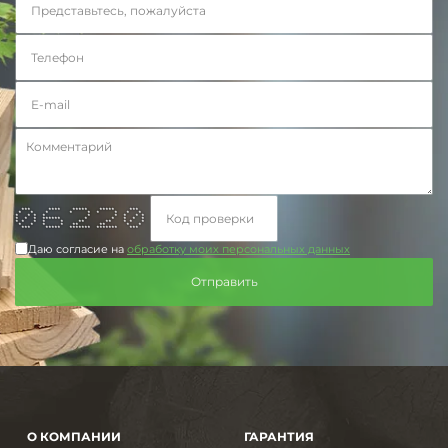
*** **** ***** ***** ***
* * * * * * * * *
* * * * * * * * *
* * * ****** * * * * *
* * * * * ** ** * * *
* * * * ** ** * *
*** ***** ******* ******* ***
Даю согласие на
обработку моих персональных данных
О КОМПАНИИ
ГАРАНТИЯ