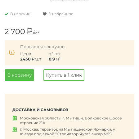
В наличии
В избранное
₽
2 700
/м²
Продается поштучно.
Цена:
в 1 шт:
2430
₽
/шт
0.9
м²
В корзину
Купить в 1 клик
ДОСТАВКА И САМОВЫВОЗ
Московская область, г. Мытищи, Волковское шоссе
строение 21А
г. Москва, территория Мытищенской Ярмарки, у
въезда под аркой "Стройдвор Яуза", ангар №15