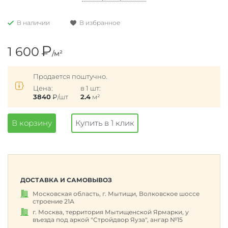
В наличии
В избранное
₽
1 600
/м²
Продается поштучно.
Цена:
в 1 шт:
3840
₽
/шт
2.4
м²
В корзину
Купить в 1 клик
ДОСТАВКА И САМОВЫВОЗ
Московская область, г. Мытищи, Волковское шоссе
строение 21А
г. Москва, территория Мытищенской Ярмарки, у
въезда под аркой "Стройдвор Яуза", ангар №15