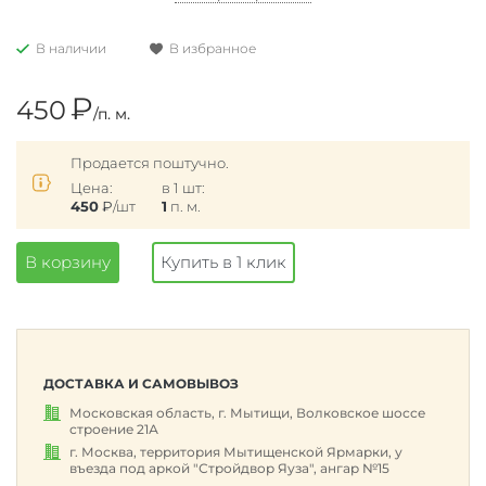
В наличии
В избранное
₽
450
/п. м.
Продается поштучно.
Цена:
в 1 шт:
450
₽
/шт
1
п. м.
В корзину
Купить в 1 клик
ДОСТАВКА И САМОВЫВОЗ
Московская область, г. Мытищи, Волковское шоссе
строение 21А
г. Москва, территория Мытищенской Ярмарки, у
въезда под аркой "Стройдвор Яуза", ангар №15