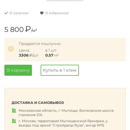
В наличии
В избранное
₽
5 800
/м²
Продается поштучно.
Цена:
в 1 шт:
3306
₽
/шт
0.57
м²
В корзину
Купить в 1 клик
ДОСТАВКА И САМОВЫВОЗ
Московская область, г. Мытищи, Волковское шоссе
строение 21А
г. Москва, территория Мытищенской Ярмарки, у
въезда под аркой "Стройдвор Яуза", ангар №15