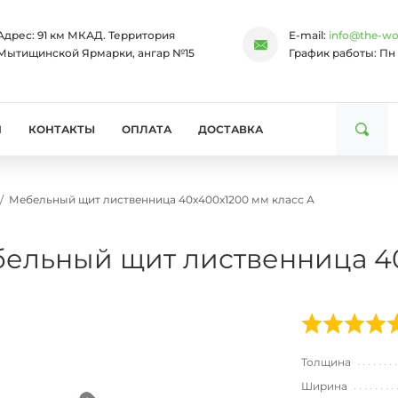
Адрес:
91 км МКАД. Территория
E-mail:
info@the-wo
Мытищинской Ярмарки, ангар №15
График работы:
Пн 
И
КОНТАКТЫ
ОПЛАТА
ДОСТАВКА
Мебельный щит лиственница 40х400х1200 мм класс А
ельный щит лиственница 40
Толщина
Ширина