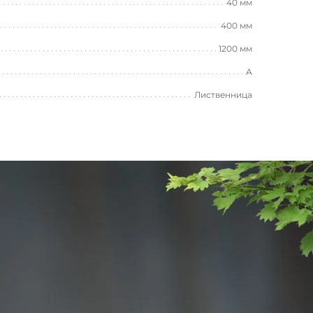
40 мм
400 мм
1200 мм
А
Лиственница