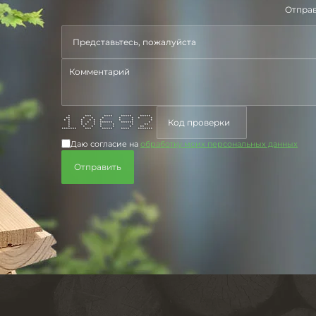
Отправ
* *** **** ***** *****
** * * * * * * *
* * * * * * * * *
* * * * ****** ****** *
* * * * * * * **
* * * * * * **
******* *** ***** **** *******
Даю согласие на
обработку моих персональных данных