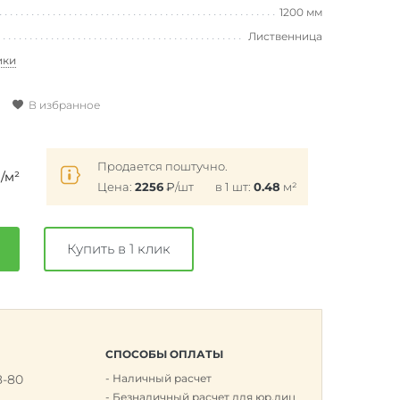
1200 мм
Лиственница
ики
В избранное
₽
Продается поштучно.
/м²
Цена:
2256
₽
/шт
в 1 шт:
0.48
м²
Купить в 1 клик
СПОСОБЫ ОПЛАТЫ
8-80
Наличный расчет
к
Безналичный расчет для юр.лиц