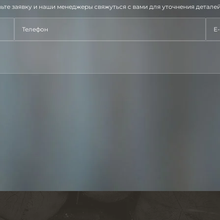
ьте заявку и наши менеджеры свяжуться с вами для уточнения деталей