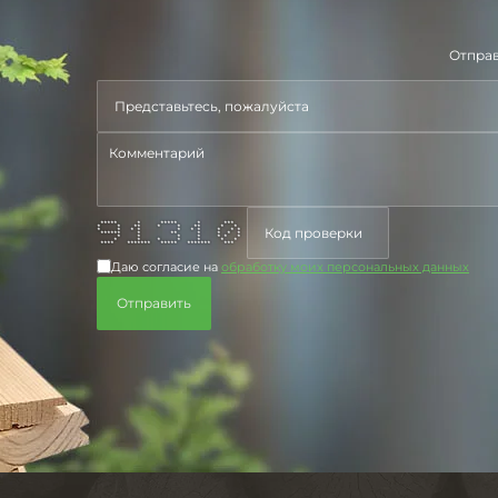
Отправ
***** * ***** * ***
* * ** * * ** * *
* * * * * * * * * *
****** * ** * * * *
* * * * * * *
* * * * * * *
**** ******* ***** ******* ***
Даю согласие на
обработку моих персональных данных