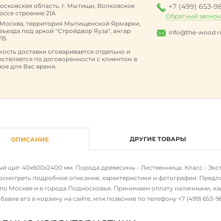
осковская область, г. Мытищи, Волковское
+7 (499) 653-9
оссе строение 21А
Обратный звоно
. Москва, территория Мытищенской Ярмарки,
 въезда под аркой "Стройдвор Яуза", ангар
info@the-wood.r
15
ость доставки оговаривается отдельно и
ствляется по договоренности с клиентом в
ое для Вас время.
ДРУГИЕ ТОВАРЫ
ОПИСАНИЕ
 щит 40х600х2400 мм. Порода древесины - Лиственница. Класс - Экстра
осмотреть подробное описание, характеристики и фотографии. Предла
 по Москве и в города Подмосковья. Принимаем оплату наличными, ка
бавив его в корзину на сайте, или позвонив по телефону
+7 (499) 653-