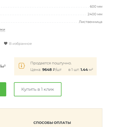
600 мм
2400 мм
Лиственница
ики
В избранное
Продается поштучно.
/м²
Цена:
9648
₽
/шт
в 1 шт:
1.44
м²
Купить в 1 клик
СПОСОБЫ ОПЛАТЫ