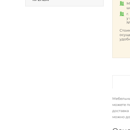
М
ш
г
у
№
Стоим
осуще
удобн
Мебельный
можете п
доставка
можно до