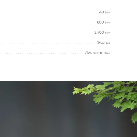
40 мм
600 мм
2400 мм
Экстра
Лиственница