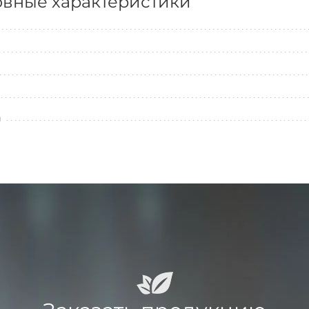
вные характеристики
л