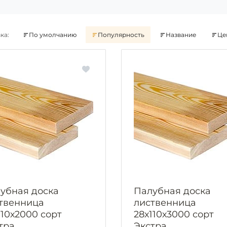
ка:
По умолчанию
Популярность
Название
Це
убная доска
Палубная доска
твенница
лиственница
110х2000 сорт
28х110х3000 сорт
тра
Экстра