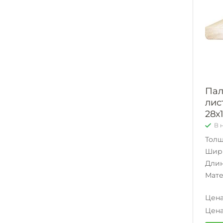
Пал
лис
28х
В 
Тол
Шир
Дли
Мат
Цена
Цена