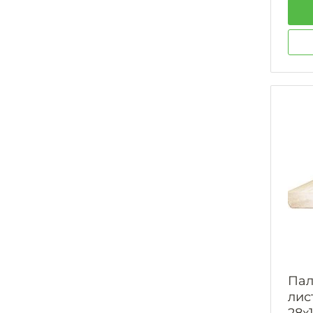
Пал
лис
28х