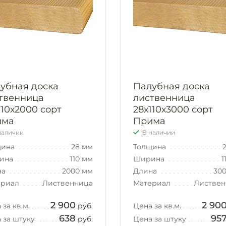
убная доска
Палубная доска
твенница
лиственница
110х2000 сорт
28х110х3000 сорт
има
Прима
наличии
В наличии
щина
28 мм
Толщина
ина
110 мм
Ширина
1
на
2000 мм
Длина
30
ериал
Лиственница
Материал
Листвен
2 900
2 90
 за кв.м.
руб.
Цена за кв.м.
638
95
 за штуку
руб.
Цена за штуку