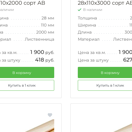
110х2000 сорт АВ
28х110х3000 сорт А
наличии
В наличии
щина
28 мм
Толщина
ина
110 мм
Ширина
1
на
2000 мм
Длина
30
ериал
Лиственница
Материал
Листвен
1 900
1 90
 за кв.м.
руб.
Цена за кв.м.
418
62
 за штуку
руб.
Цена за штуку
В корзину
В корзину
Купить в 1 клик
Купить в 1 клик