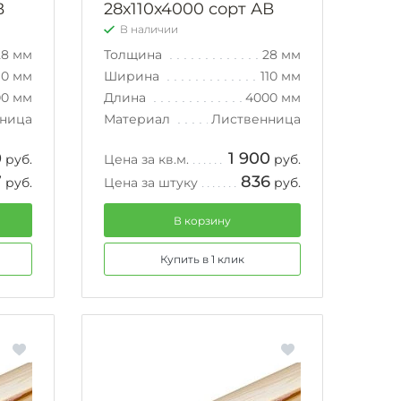
В
28х110х4000 сорт АВ
В наличии
28 мм
Толщина
28 мм
10 мм
Ширина
110 мм
00 мм
Длина
4000 мм
ница
Материал
Лиственница
0
1 900
руб.
Цена за кв.м.
руб.
7
836
руб.
Цена за штуку
руб.
В корзину
Купить в 1 клик