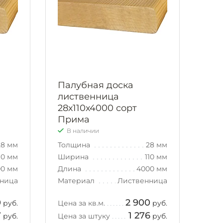
Палубная доска
лиственница
28х110х4000 сорт
Прима
В наличии
28 мм
Толщина
28 мм
10 мм
Ширина
110 мм
00 мм
Длина
4000 мм
ница
Материал
Лиственница
0
2 900
руб.
Цена за кв.м.
руб.
7
1 276
руб.
Цена за штуку
руб.