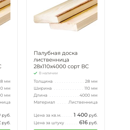
Палубная доска
лиственница
С
28х110х4000 сорт ВС
В наличии
28 мм
Толщина
28 мм
10 мм
Ширина
110 мм
00 мм
Длина
4000 мм
ница
Материал
Лиственница
0
1 400
руб.
Цена за кв.м.
руб.
2
616
руб.
Цена за штуку
руб.