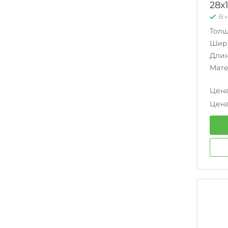
28х
В 
Тол
Шир
Дли
Мат
Цена
Цена