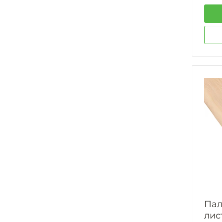
Пал
лис