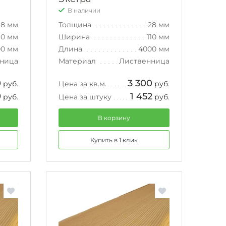
В наличии
28 мм
Толщина
28 мм
10 мм
Ширина
110 мм
00 мм
Длина
4000 мм
ница
Материал
Лиственница
0
3 300
руб.
Цена за кв.м.
руб.
9
1 452
руб.
Цена за штуку
руб.
В корзину
Купить в 1 клик