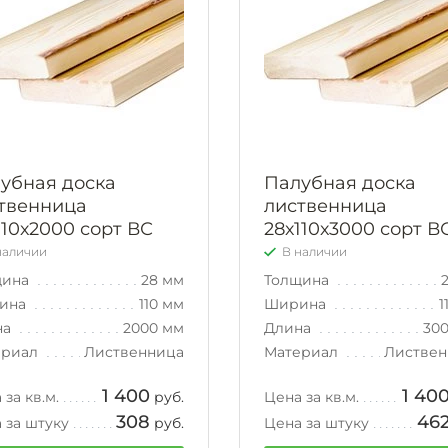
убная доска
Палубная доска
твенница
лиственница
110х2000 сорт ВС
28х110х3000 сорт В
наличии
В наличии
щина
28 мм
Толщина
ина
110 мм
Ширина
1
на
2000 мм
Длина
30
ериал
Лиственница
Материал
Листвен
1 400
1 40
 за кв.м.
руб.
Цена за кв.м.
308
46
 за штуку
руб.
Цена за штуку