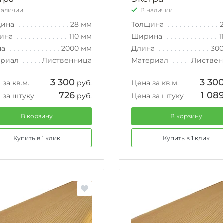
наличии
В наличии
щина
28 мм
Толщина
ина
110 мм
Ширина
1
на
2000 мм
Длина
30
ериал
Лиственница
Материал
Листвен
3 300
3 30
 за кв.м.
руб.
Цена за кв.м.
726
1 08
 за штуку
руб.
Цена за штуку
В корзину
В корзину
Купить в 1 клик
Купить в 1 клик