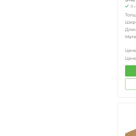
В 
Тол
Шир
Дли
Мат
Цена
Цена