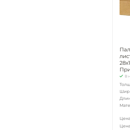
Пал
лис
28х
Пр
В 
Тол
Шир
Дли
Мат
Цена
Цена