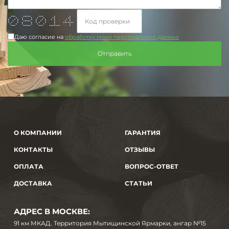
*** ***** *** * *
* * * * * * ** **
* * * * * * * * * * * *
* * * ***** * * * * * *
* * * * * * * * * *******
* * * * * * * *
*** ***** *** ******* *
Даю согласие на
обработку моих персональных данных
О КОМПАНИИ
ГАРАНТИЯ
КОНТАКТЫ
ОТЗЫВЫ
ОПЛАТА
ВОПРОС-ОТВЕТ
ДОСТАВКА
СТАТЬИ
АДРЕС В МОСКВЕ:
91 км МКАД. Территория Мытищинской Ярмарки, ангар №15