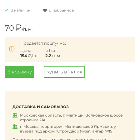
В наличии
В избранное
₽
70
/п. м.
Продается поштучно.
Цена:
в 1 шт:
154
₽
/шт
2.2
п. м.
В корзину
Купить в 1 клик
ДОСТАВКА И САМОВЫВОЗ
Московская область, г. Мытищи, Волковское шоссе
строение 21А
г. Москва, территория Мытищенской Ярмарки, у
въезда под аркой "Стройдвор Яуза", ангар №15
Стоимость доставки оговаривается отдельно и