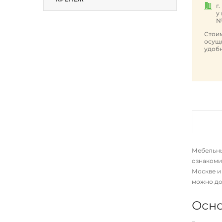
г
у
№
Стоим
осуще
удобн
Мебельный
ознакоми
Москве и
можно до
Осно