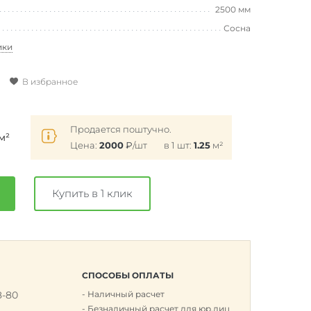
2500 мм
Сосна
ики
В избранное
Продается поштучно.
м²
Цена:
2000
₽
/шт
в 1 шт:
1.25
м²
Купить в 1 клик
СПОСОБЫ ОПЛАТЫ
8-80
Наличный расчет
к
Безналичный расчет для юр.лиц