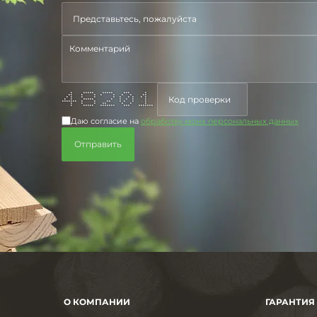
* ***** ***** *** *
** * * * * * * **
* * * * * * * * * *
* * ***** * * * * *
******* * * ** * * * *
* * * ** * * *
* ***** ******* *** *******
Даю согласие на
обработку моих персональных данных
О КОМПАНИИ
ГАРАНТИЯ