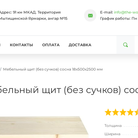
Адрес:
91 км МКАД. Территория
E-mail:
info@the-wo
Мытищинской Ярмарки, ангар №15
График работы:
Пн 
И
КОНТАКТЫ
ОПЛАТА
ДОСТАВКА
Мебельный щит (без сучков) сосна 18х500х2500 мм
ельный щит (без сучков) со
Толщина
Ширина