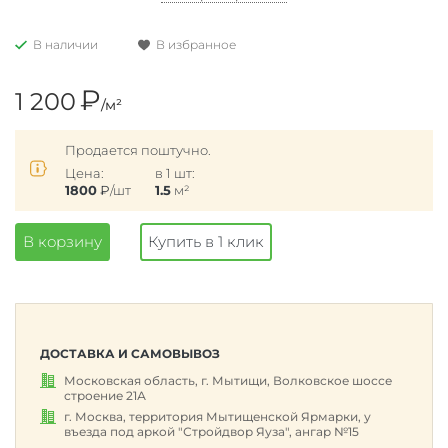
В наличии
В избранное
₽
1 200
/м²
Продается поштучно.
Цена:
в 1 шт:
1800
₽
/шт
1.5
м²
В корзину
Купить в 1 клик
ДОСТАВКА И САМОВЫВОЗ
Московская область, г. Мытищи, Волковское шоссе
строение 21А
г. Москва, территория Мытищенской Ярмарки, у
въезда под аркой "Стройдвор Яуза", ангар №15