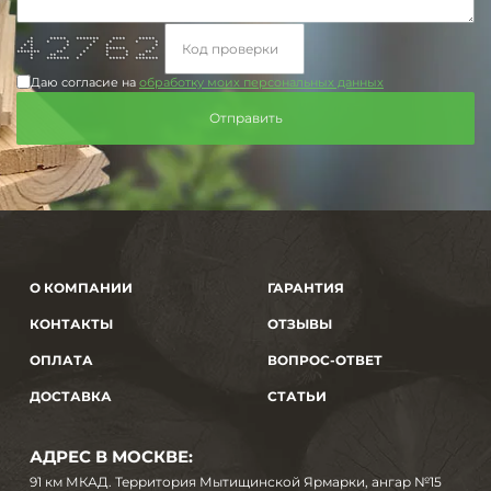
* ***** ******* **** *****
** * * * * * *
* * * * * *
* * * * ****** *
******* ** * * * **
* ** * * * **
* ******* * ***** *******
Даю согласие на
обработку моих персональных данных
О КОМПАНИИ
ГАРАНТИЯ
КОНТАКТЫ
ОТЗЫВЫ
ОПЛАТА
ВОПРОС-ОТВЕТ
ДОСТАВКА
СТАТЬИ
АДРЕС В МОСКВЕ:
91 км МКАД. Территория Мытищинской Ярмарки, ангар №15